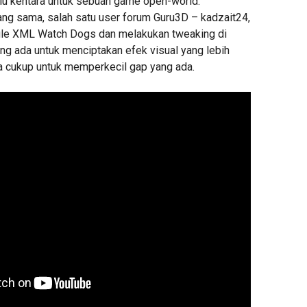
lu kentara untuk sebuah game open-world.
ang sama, salah satu user forum Guru3D – kadzait24,
file XML Watch Dogs dan melakukan tweaking di
ang ada untuk menciptakan efek visual yang lebih
 cukup untuk memperkecil gap yang ada.