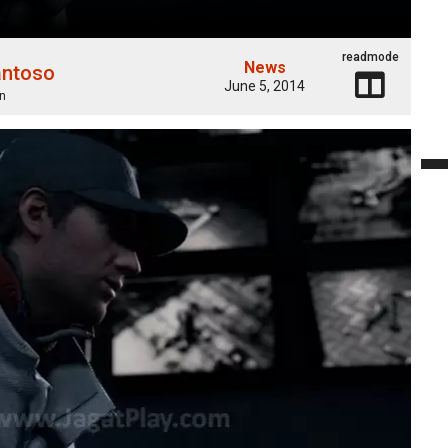
readmode
News
antoso
June 5, 2014
n