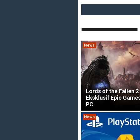
News
Lords of the Fallen 2
Eksklusif Epic Games
PC
News