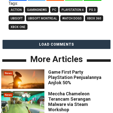
Tags:
ACTION
GAMINGNEWS
PC
PLAYSTATION 4
PS 3
UBISOFT
UBISOFT MONTREAL
WATCH DOGS
XBOX 360
XBOX ONE
LOAD COMMENTS
More Articles
Game First Party
News
PlayStation Penjualannya
Anjlok 50%
Meccha Chameleon
News
Terancam Serangan
Malware via Steam
Workshop