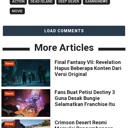
ACTION
DEAD ISLAND
DEEP SILVER
GAMINGNEWS
MOVIE
LOAD COMMENTS
More Articles
Final Fantasy VII: Revelation
News
Hapus Beberapa Konten Dari
Versi Original
Fans Buat Petisi Destiny 3
News
Guna Desak Bungie
Selamatkan Franchise Itu
Crimson Desert Resmi
News