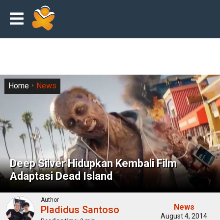
Home
News
Deep Silver Hidupkan Kembali Film
Adaptasi Dead Island
Author
News
Pladidus Santoso
August 4, 2014