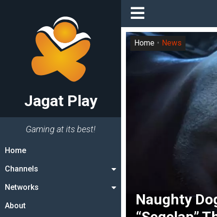
Home
News
Jagat Play
Gaming at its best!
Home
Channels
Networks
Naughty Dog
About
“Segelap” Th