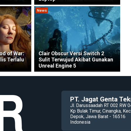
News
od of War:
Clair Obscur Versi Switch 2
is Terlalu
Sulit Terwujud Akibat Gunakan
Unreal Engine 5
PT. Jagat Genta Tek
Jl. Darussaadah RT 002 RW 0
Kp Bulak Timur, Cinangka, K
Depok, Jawa Barat - 16516
Indonesia