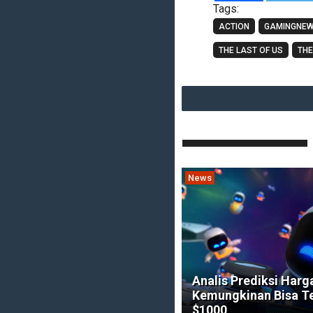
Tags:
ACTION
GAMINGNE
THE LAST OF US
THE
News
Analis Prediksi Harg
Kemungkinan Bisa 
$1000