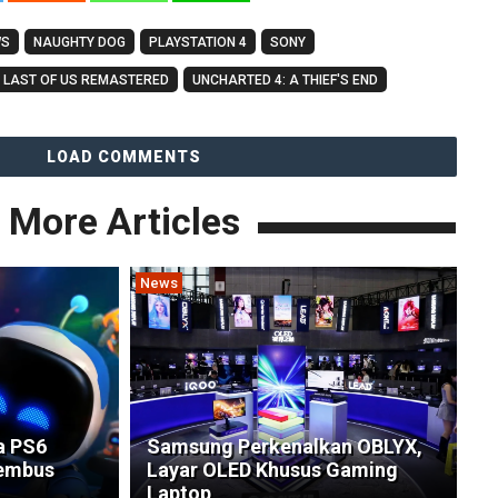
WS
NAUGHTY DOG
PLAYSTATION 4
SONY
 LAST OF US REMASTERED
UNCHARTED 4: A THIEF'S END
LOAD COMMENTS
More Articles
News
a PS6
Samsung Perkenalkan OBLYX,
Tembus
Layar OLED Khusus Gaming
Laptop