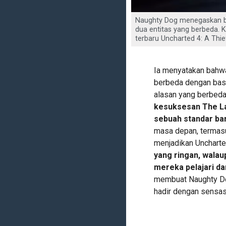
Naughty Dog menegaskan 
dua entitas yang berbeda. 
terbaru Uncharted 4: A Thi
Ia menyatakan bahwa
berbeda dengan bas
alasan yang berbeda 
kesuksesan The La
sebuah standar ba
masa depan, termasu
menjadikan Uncharte
yang ringan, walaup
mereka pelajari da
membuat Naughty Do
hadir dengan sensas