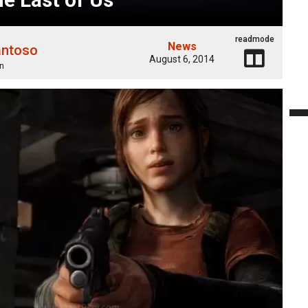
readmode
News
antoso
August 6, 2014
n