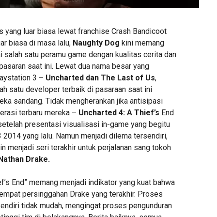
s yang luar biasa lewat franchise Crash Bandicoot
uar biasa di masa lalu,
Naughty Dog
kini memang
i salah satu peramu game dengan kualitas cerita dan
 pasaran saat ini. Lewat dua nama besar yang
laystation 3 –
Uncharted dan The Last of Us
,
ah satu developer terbaik di pasaraan saat ini
a sandang. Tidak mengherankan jika antisipasi
erasi terbaru mereka –
Uncharted 4: A Thief’s
End
 setelah presentasi visualisasi in-game yang begitu
E3 2014 yang lalu. Namun menjadi dilema tersendiri,
n menjadi seri terakhir untuk perjalanan sang tokoh
Nathan Drake.
f’s End” memang menjadi indikator yang kuat bahwa
tempat persinggahan Drake yang terakhir. Proses
ndiri tidak mudah, mengingat proses pengunduran