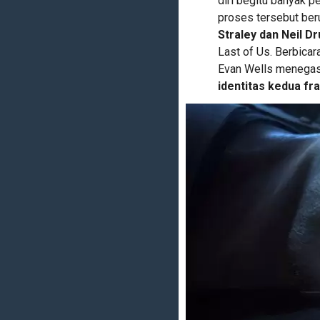
diri begitu banyak p
proses tersebut ber
Straley dan Neil 
Last of Us. Berbica
Evan Wells menegas
identitas kedua fra