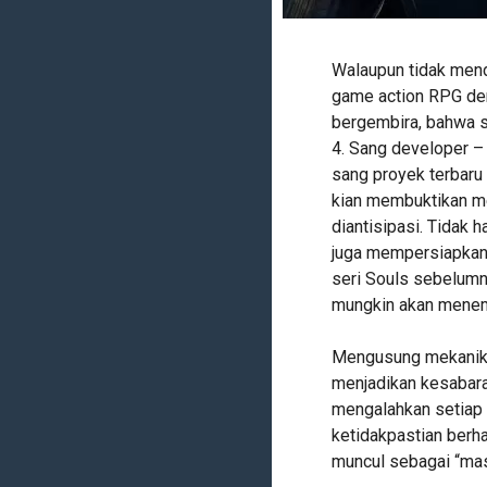
Walaupun tidak mend
game action RPG deng
bergembira, bahwa sa
4. Sang developer 
sang proyek terbaru
kian membuktikan m
diantisipasi. Tidak
juga mempersiapkan 
seri Souls sebelumn
mungkin akan menem
Mengusung mekanik 
menjadikan kesabara
mengalahkan setiap 
ketidakpastian berh
muncul sebagai “mas