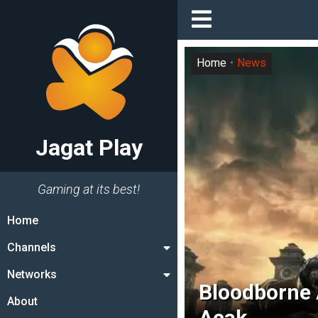
Home
News
Jagat Play
Gaming at its best!
Home
Channels
Networks
Bloodborne
About
Acak