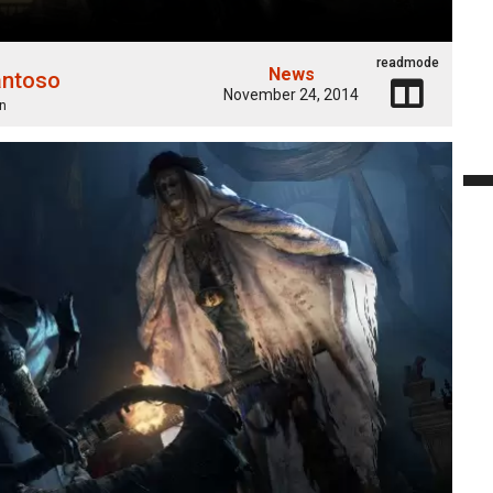
readmode
News
antoso
November 24, 2014
n