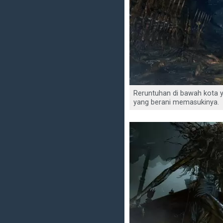
Reruntuhan di bawah kota y
yang berani memasukinya.