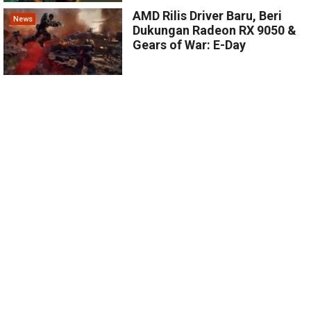
AMD Rilis Driver Baru, Beri
News
Dukungan Radeon RX 9050 &
Gears of War: E-Day