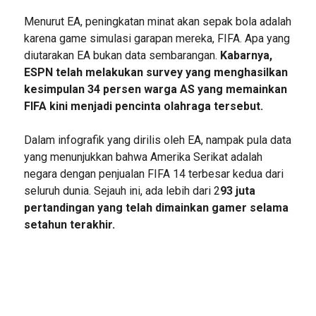
Menurut EA, peningkatan minat akan sepak bola adalah
karena game simulasi garapan mereka, FIFA. Apa yang
diutarakan EA bukan data sembarangan.
Kabarnya,
ESPN telah melakukan survey yang menghasilkan
kesimpulan 34 persen warga AS yang memainkan
FIFA kini menjadi pencinta olahraga tersebut.
Dalam infografik yang dirilis oleh EA, nampak pula data
yang menunjukkan bahwa Amerika Serikat adalah
negara dengan penjualan FIFA 14 terbesar kedua dari
seluruh dunia. Sejauh ini, ada lebih dari 2
93 juta
pertandingan yang telah dimainkan gamer selama
setahun terakhir.