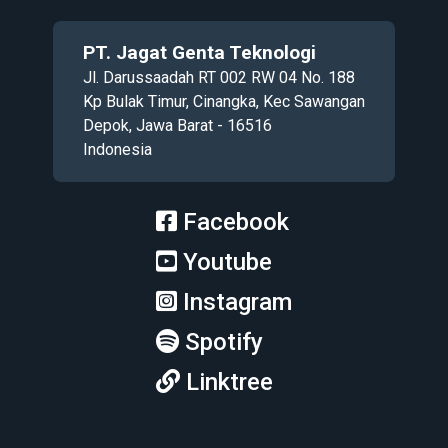
PT. Jagat Genta Teknologi
Jl. Darussaadah RT 002 RW 04 No. 188
Kp Bulak Timur, Cinangka, Kec Sawangan
Depok, Jawa Barat - 16516
Indonesia
Facebook
Youtube
Instagram
Spotify
Linktree