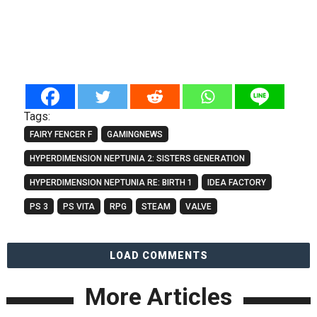
Tags:
FAIRY FENCER F
GAMINGNEWS
HYPERDIMENSION NEPTUNIA 2: SISTERS GENERATION
HYPERDIMENSION NEPTUNIA RE: BIRTH 1
IDEA FACTORY
PS 3
PS VITA
RPG
STEAM
VALVE
LOAD COMMENTS
More Articles