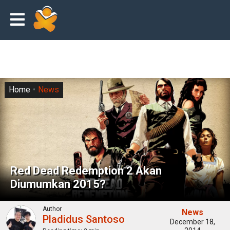
Home
News
Red Dead Redemption 2 Akan
Diumumkan 2015?
Author
News
Pladidus Santoso
December 18,