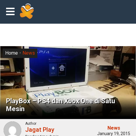
Home
News
PlayBox – PS4 dan Xbox One di Satu
Mesin
Author
News
Jagat Play
January 19, 2015