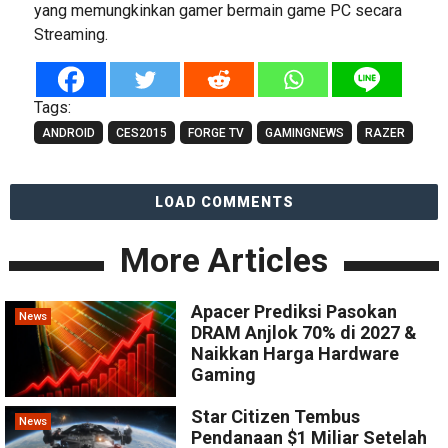
yang memungkinkan gamer bermain game PC secara
Streaming.
Tags:
ANDROID
CES2015
FORGE TV
GAMINGNEWS
RAZER
LOAD COMMENTS
More Articles
Apacer Prediksi Pasokan
News
DRAM Anjlok 70% di 2027 &
Naikkan Harga Hardware
Gaming
Star Citizen Tembus
News
Pendanaan $1 Miliar Setelah