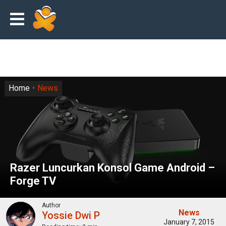
Home
News
Razer Luncurkan Konsol Game Android –
Forge TV
Author
News
Yossie Dwi P
January 7, 2015