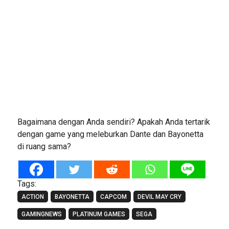
Bagaimana dengan Anda sendiri? Apakah Anda tertarik
dengan game yang meleburkan Dante dan Bayonetta
di ruang sama?
Tags:
ACTION
BAYONETTA
CAPCOM
DEVIL MAY CRY
GAMINGNEWS
PLATINUM GAMES
SEGA