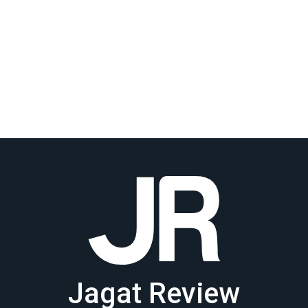
Jagat Review