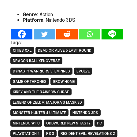
Genre:
Action
Platform
: Nintendo 3DS
Tags:
CITIES XXL
DEAD OR ALIVE 5 LAST ROUND
DRAGON BALL XENOVERSE
DYNASTY WARRIORS 8: EMPIRES
EVOLVE
GAME OF THRONES
GROW HOME
KIRBY AND THE RAINBOW CURSE
LEGEND OF ZELDA: MAJORA'S MASK 3D
MONSTER HUNTER 4 ULTIMATE
NINTENDO 3DS
NINTENDO WII U
ODDWORLD NEW N TASTY
PC
PLAYSTATION 4
PS 3
RESIDENT EVIL: REVELATIONS 2