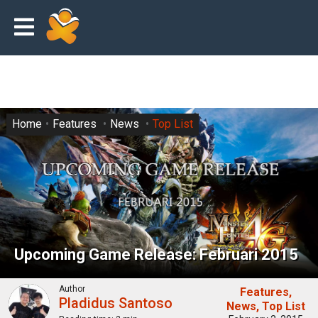
Home
Features
News
Top List
Upcoming Game Release: Februari 2015
Author
Features
Pladidus Santoso
News
Top List