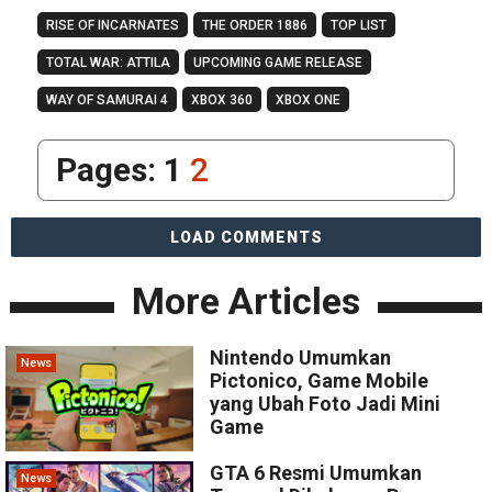
RISE OF INCARNATES
THE ORDER 1886
TOP LIST
TOTAL WAR: ATTILA
UPCOMING GAME RELEASE
WAY OF SAMURAI 4
XBOX 360
XBOX ONE
Pages:
1
2
LOAD COMMENTS
More Articles
Nintendo Umumkan
News
Pictonico, Game Mobile
yang Ubah Foto Jadi Mini
Game
GTA 6 Resmi Umumkan
News