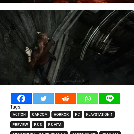
Tags:
ACTION
CAPCOM
HORROR
PC
PLAYSTATION 4
PREVIEW
PS 3
PS VITA