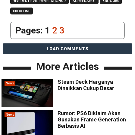
RESIDENT EVIL: REVELATIONS 2
SCREENSHOT
XBOX 360
XBOX ONE
Pages:
1
2
3
LOAD COMMENTS
More Articles
Steam Deck Harganya
News
Dinaikkan Cukup Besar
Rumor: PS6 Diklaim Akan
News
Gunakan Frame Generation
Berbasis AI