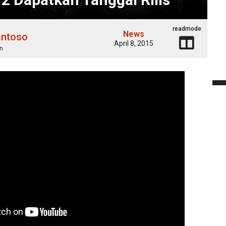
readmode
News
antoso
April 8, 2015
n