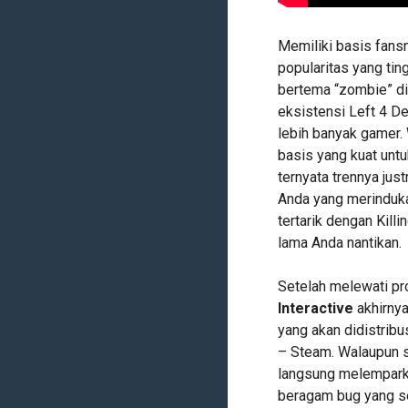
Memiliki basis fans
popularitas yang ti
bertema “zombie” di
eksistensi Left 4 Dea
lebih banyak gamer.
basis yang kuat un
ternyata trennya just
Anda yang merinduka
tertarik dengan Killi
lama Anda nantikan.
Setelah melewati p
Interactive
akhirnya
yang akan didistribus
– Steam. Walaupun s
langsung melempark
beragam bug yang se