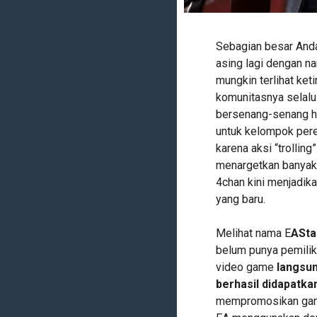
Sebagian besar Anda
asing lagi dengan na
mungkin terlihat ke
komunitasnya selalu
bersenang-senang h
untuk kelompok pere
karena aksi “trollin
menargetkan banyak 
4chan kini menjadik
yang baru.
Melihat nama E
ASta
belum punya pemilik
video game
langsu
berhasil didapatka
mempromosikan game 