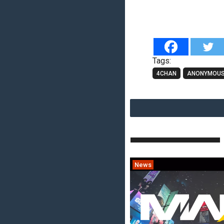
Tags:
4CHAN
ANONYMOU
News