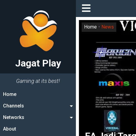
Home
News
Jagat Play
Gaming at its best!
Home
Channels
Networks
About
EA Jadi Tar