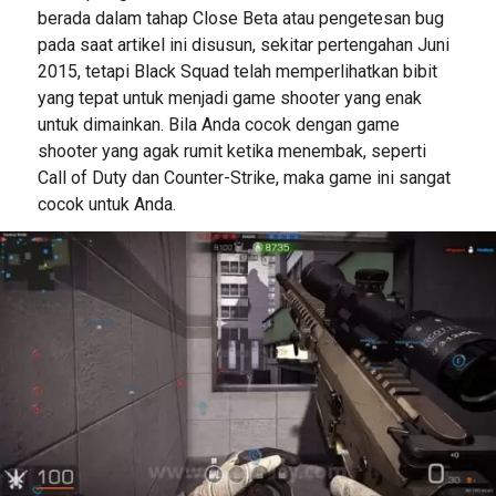
berada dalam tahap Close Beta atau pengetesan bug
pada saat artikel ini disusun, sekitar pertengahan Juni
2015, tetapi Black Squad telah memperlihatkan bibit
yang tepat untuk menjadi game shooter yang enak
untuk dimainkan. Bila Anda cocok dengan game
shooter yang agak rumit ketika menembak, seperti
Call of Duty dan Counter-Strike, maka game ini sangat
cocok untuk Anda.