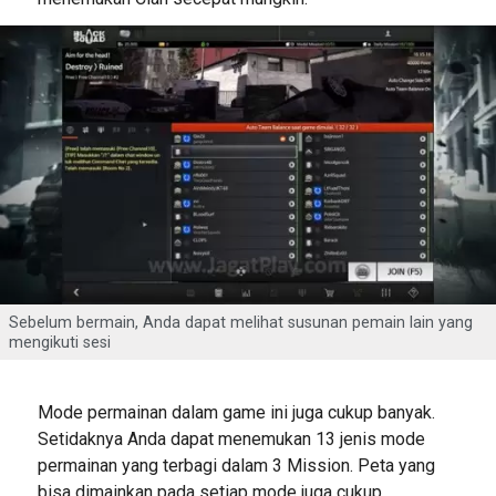
Sebelum bermain, Anda dapat melihat susunan pemain lain yang
mengikuti sesi
Mode permainan dalam game ini juga cukup banyak.
Setidaknya Anda dapat menemukan 13 jenis mode
permainan yang terbagi dalam 3 Mission. Peta yang
bisa dimainkan pada setiap mode juga cukup