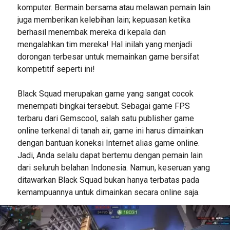
komputer. Bermain bersama atau melawan pemain lain
juga memberikan kelebihan lain; kepuasan ketika
berhasil menembak mereka di kepala dan
mengalahkan tim mereka! Hal inilah yang menjadi
dorongan terbesar untuk memainkan game bersifat
kompetitif seperti ini!
Black Squad merupakan game yang sangat cocok
menempati bingkai tersebut. Sebagai game FPS
terbaru dari Gemscool, salah satu publisher game
online terkenal di tanah air, game ini harus dimainkan
dengan bantuan koneksi Internet alias game online.
Jadi, Anda selalu dapat bertemu dengan pemain lain
dari seluruh belahan Indonesia. Namun, keseruan yang
ditawarkan Black Squad bukan hanya terbatas pada
kemampuannya untuk dimainkan secara online saja.