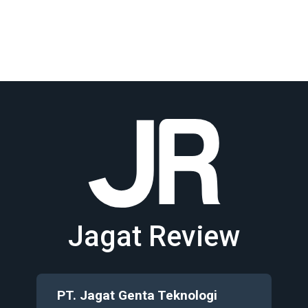
Jagat Review
PT. Jagat Genta Teknologi