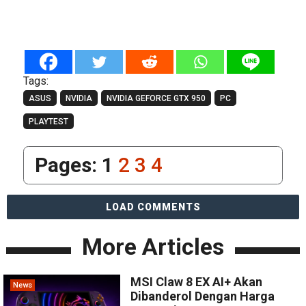
Tags:
ASUS
NVIDIA
NVIDIA GEFORCE GTX 950
PC
PLAYTEST
Pages:
1
2
3
4
LOAD COMMENTS
More Articles
MSI Claw 8 EX AI+ Akan
News
Dibanderol Dengan Harga