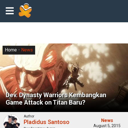
Home
News
Dev. Dynasty Warriors Kembangkan
Game Attack on Titan Baru?
Author
News
Pladidus Santoso
August 5, 2015