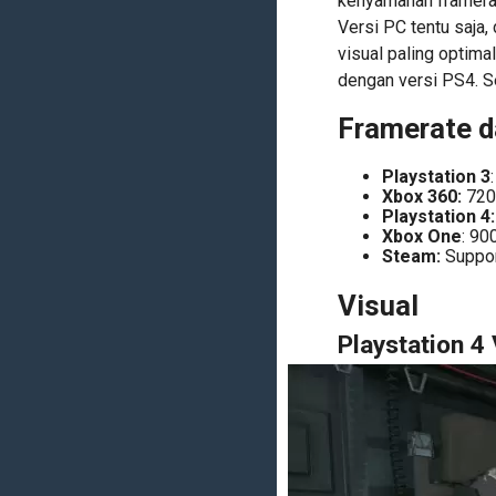
kenyamanan framerate
Versi PC tentu saja,
visual paling optima
dengan versi PS4. S
Framerate d
Playstation 3
Xbox 360:
720
Playstation 4:
Xbox One
: 90
Steam:
Suppor
Visual
Playstation 4