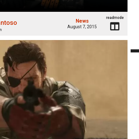
readmode
News
antoso
August 7, 2015
n