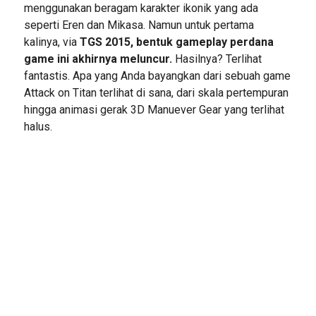
menggunakan beragam karakter ikonik yang ada
seperti Eren dan Mikasa. Namun untuk pertama
kalinya, via
TGS 2015,
bentuk gameplay perdana
game ini akhirnya meluncur.
Hasilnya? Terlihat
fantastis. Apa yang Anda bayangkan dari sebuah game
Attack on Titan terlihat di sana, dari skala pertempuran
hingga animasi gerak 3D Manuever Gear yang terlihat
halus.