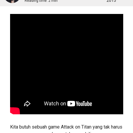
2015
Reading time:
2 min
Kita butuh sebuah game Attack on Titan yang tak harus