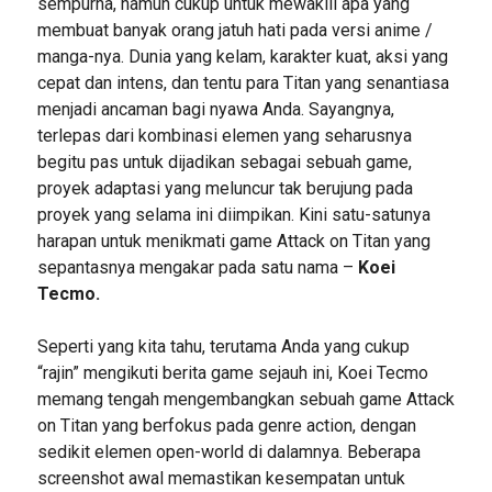
sempurna, namun cukup untuk mewakili apa yang
membuat banyak orang jatuh hati pada versi anime /
manga-nya. Dunia yang kelam, karakter kuat, aksi yang
cepat dan intens, dan tentu para Titan yang senantiasa
menjadi ancaman bagi nyawa Anda. Sayangnya,
terlepas dari kombinasi elemen yang seharusnya
begitu pas untuk dijadikan sebagai sebuah game,
proyek adaptasi yang meluncur tak berujung pada
proyek yang selama ini diimpikan. Kini satu-satunya
harapan untuk menikmati game Attack on Titan yang
sepantasnya mengakar pada satu nama –
Koei
Tecmo.
Seperti yang kita tahu, terutama Anda yang cukup
“rajin” mengikuti berita game sejauh ini, Koei Tecmo
memang tengah mengembangkan sebuah game Attack
on Titan yang berfokus pada genre action, dengan
sedikit elemen open-world di dalamnya. Beberapa
screenshot awal memastikan kesempatan untuk