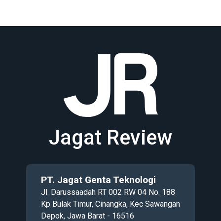
Jagat Review
PT. Jagat Genta Teknologi
Jl. Darussaadah RT 002 RW 04 No. 188
Kp Bulak Timur, Cinangka, Kec Sawangan
Depok, Jawa Barat - 16516