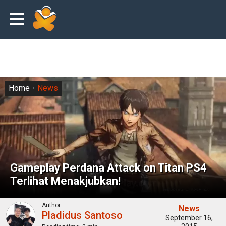
Home
News
Gameplay Perdana Attack on Titan PS4
Terlihat Menakjubkan!
Author
News
Pladidus Santoso
September 16,