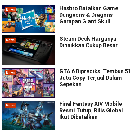
Hasbro Batalkan Game
News
Dungeons & Dragons
Garapan Giant Skull
Steam Deck Harganya
News
Dinaikkan Cukup Besar
GTA 6 Diprediksi Tembus 51
News
Juta Copy Terjual Dalam
Sepekan
Final Fantasy XIV Mobile
News
Resmi Tutup, Rilis Global
Ikut Dibatalkan