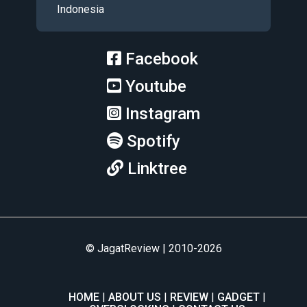
Indonesia
Facebook
Youtube
Instagram
Spotify
Linktree
© JagatReview | 2010-2026
HOME
ABOUT US
REVIEW
GADGET