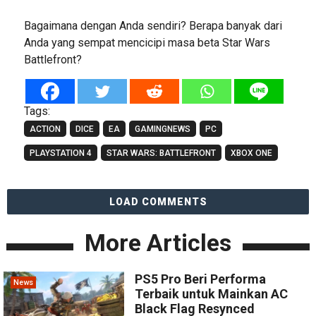
Bagaimana dengan Anda sendiri? Berapa banyak dari
Anda yang sempat mencicipi masa beta Star Wars
Battlefront?
Tags:
ACTION
DICE
EA
GAMINGNEWS
PC
PLAYSTATION 4
STAR WARS: BATTLEFRONT
XBOX ONE
LOAD COMMENTS
More Articles
PS5 Pro Beri Performa
News
Terbaik untuk Mainkan AC
Black Flag Resynced