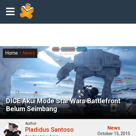
Home
News
DICE Akui Mode Star Wars Battlefront
Belum Seimbang
Author
News
Pladidus Santoso
October 15, 2015