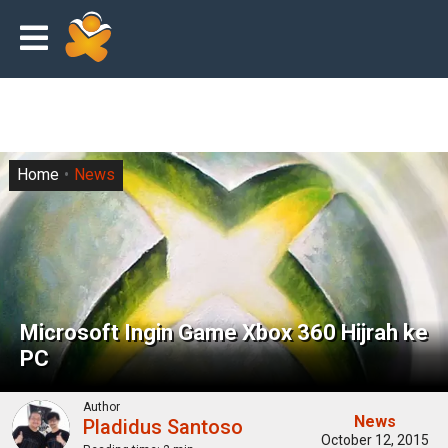
Home
News
Microsoft Ingin Game Xbox 360 Hijrah ke
PC
Author
News
Pladidus Santoso
October 12, 2015