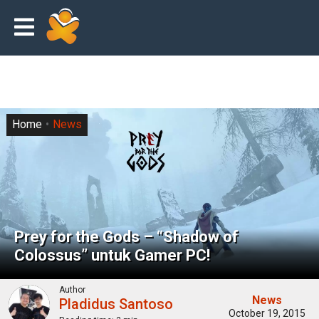
Home
News
Prey for the Gods – “Shadow of
Colossus” untuk Gamer PC!
Author
News
Pladidus Santoso
October 19, 2015