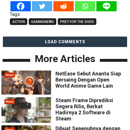
Tags:
ACTION
GAMINGNEWS
PREY FOR THE GODS
LOAD COMMENTS
More Articles
NetEase Sebut Ananta Siap
News
Bersaing Dengan Open
World Anime Game Lain
Steam Frame Diprediksi
News
Segera Rilis, Berkat
Hadirnya 2 Software di
Steam
Dibuat Sepenuhnya dengan
News