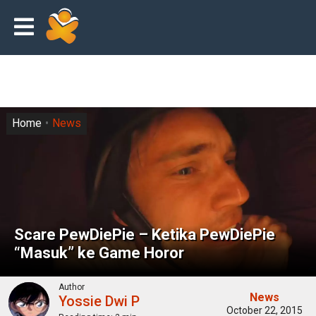
Home
News
Scare PewDiePie – Ketika PewDiePie
“Masuk” ke Game Horor
Author
News
Yossie Dwi P
October 22, 2015