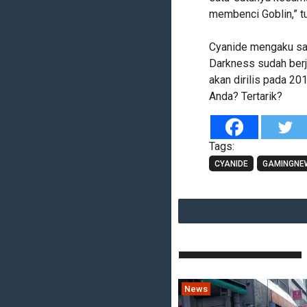
membenci Goblin,” tu
Cyanide mengaku sa
Darkness sudah berj
akan dirilis pada 20
Anda? Tertarik?
Tags:
CYANIDE
GAMINGNE
News