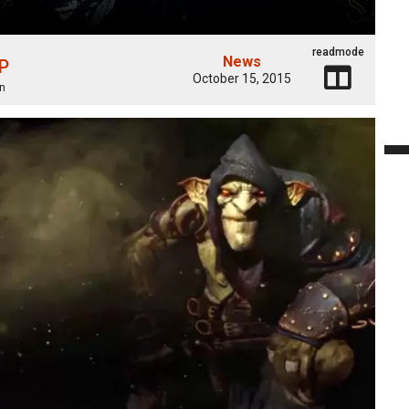
readmode
News
 P
October 15, 2015
n