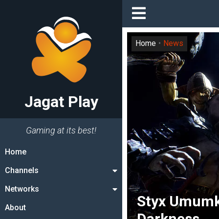
Home
News
Jagat Play
Gaming at its best!
Home
Channels
Networks
Styx Umumka
About
Darkness