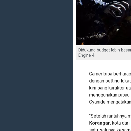
Didukung budget lebih besar
Engine 4.
Gamer bisa berharap
dengan setting loka
kini sang karakter u
menggunakan pisau s
Cyanide mengatakan 
“Setelah runtuhnya 
Korangar,
kota dari
satu-satunya kesama