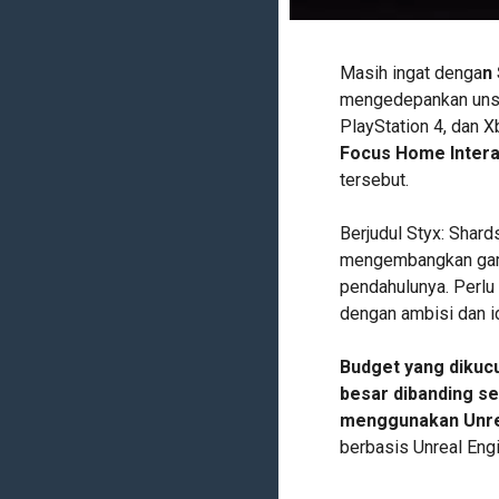
Masih ingat denga
n
mengedepankan unsur
PlayStation 4, dan X
Focus Home Intera
tersebut.
Berjudul Styx: Shar
mengembangkan game
pendahulunya. Perlu
dengan ambisi dan id
Budget yang dikucu
besar dibanding s
menggunakan Unre
berbasis Unreal Engi