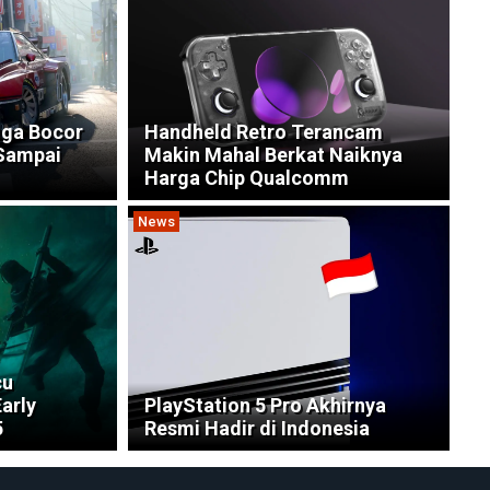
uga Bocor
Handheld Retro Terancam
 Sampai
Makin Mahal Berkat Naiknya
Harga Chip Qualcomm
News
cu
Early
PlayStation 5 Pro Akhirnya
5
Resmi Hadir di Indonesia