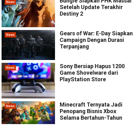
Bungie Siapkan PHK Massal
News
Setelah Update Terakhir
Destiny 2
Gears of War: E-Day Siapkan
News
Campaign Dengan Durasi
Terpanjang
Sony Bersiap Hapus 1200
News
Game Shovelware dari
PlayStation Store
Minecraft Ternyata Jadi
News
Penopang Bisnis Xbox
Selama Bertahun-Tahun