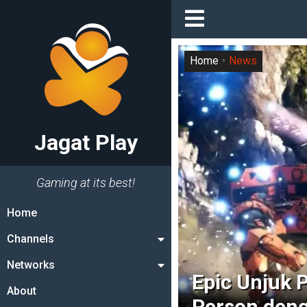
Home
News
Jagat Play
Gaming at its best!
Home
Channels
Networks
Epic Unjuk 
About
Person deng