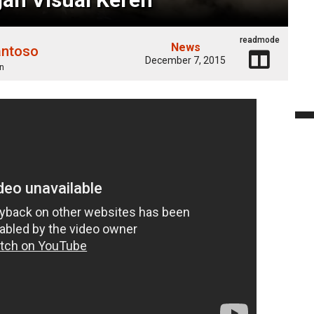
readmode
News
antoso
December 7, 2015
n