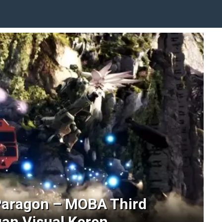
Paragon – MOBA Third
an Visual Keren