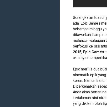
Serangkaian teaser 
ada, Epic Games me
beberapa minggu yan
ditawarkan, hampir 
meluncur, walaupun b
berfokus ke sisi mult
2015
,
Epic Games
–
akhirnya memperlih
Epic merilis dua buah
sinematik epik yang
keren. Namun traile
Diperkenalkan seba
Anda akan bertarung 
kedalaman sisi strat
yang diklaim oleh E