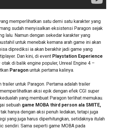
yang memperlihatkan satu demi satu karakter yang
mang sudah menyisalkan eksistensi Paragon sejak
g lalu. Namun dengan sekedar karakter yang
mustahil untuk menebak kemana arah game ini akan
isa diprediksi ia akan berakhir jadi game yang
iplayer. Dan kini, di event
Playstation Experience
 otak di balik engine populer, Unreal Engine 4 –
atkan
Paragon
untuk pertama kalinya.
 trailer untuk Paragon. Pertama adalah trailer
 memperlihatkan aksi epik dengan efek CGI super
r kedualah yang membuat Paragon terlihat memukau.
gai sebuah
game MOBA third person ala SMITE,
tak hanya dengan aksi penuh ledakan, tetapi juga
egi yang juga harus diperhitungkan, setidaknya itulah
pic sendiri. Sama seperti game MOBA pada