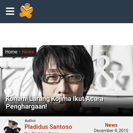
Home
News
Konami Larang Kojima Ikut Acara
Penghargaan!
Author
News
Pladidus Santoso
December 4, 2015