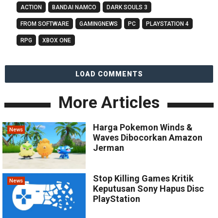
ACTION
BANDAI NAMCO
DARK SOULS 3
FROM SOFTWARE
GAMINGNEWS
PC
PLAYSTATION 4
RPG
XBOX ONE
LOAD COMMENTS
More Articles
Harga Pokemon Winds &
News
Waves Dibocorkan Amazon
Jerman
Stop Killing Games Kritik
News
Keputusan Sony Hapus Disc
PlayStation