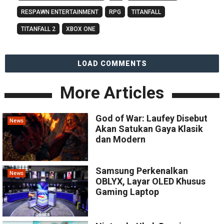
RESPAWN ENTERTAINMENT
RPG
TITANFALL
TITANFALL 2
XBOX ONE
LOAD COMMENTS
More Articles
God of War: Laufey Disebut
News
Akan Satukan Gaya Klasik
dan Modern
Samsung Perkenalkan
News
OBLYX, Layar OLED Khusus
Gaming Laptop