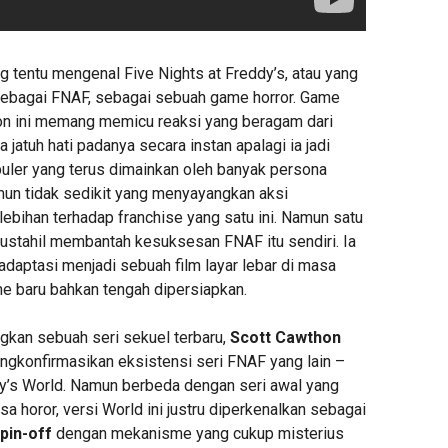
g tentu mengenal Five Nights at Freddy’s, atau yang
 sebagai FNAF, sebagai sebuah game horror. Game
on ini memang memicu reaksi yang beragam dari
 jatuh hati padanya secara instan apalagi ia jadi
uler yang terus dimainkan oleh banyak persona
mun tidak sedikit yang menyayangkan aksi
lebihan terhadap franchise yang satu ini. Namun satu
mustahil membantah kesuksesan FNAF itu sendiri. Ia
adaptasi menjadi sebuah film layar lebar di masa
me baru bahkan tengah dipersiapkan.
kan sebuah seri sekuel terbaru,
Scott Cawthon
konfirmasikan eksistensi seri FNAF yang lain –
dy’s World. Namun berbeda dengan seri awal yang
sa horor, versi World ini justru diperkenalkan sebagai
pin-off
dengan mekanisme yang cukup misterius