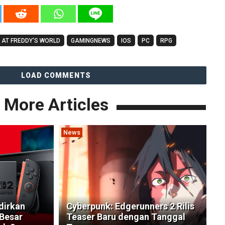
T AT FREDDY'S WORLD
GAMINGNEWS
IOS
PC
RPG
LOAD COMMENTS
More Articles
News
dirkan
Cyberpunk: Edgerunners 2 Rilis
Besar
Teaser Baru dengan Tanggal