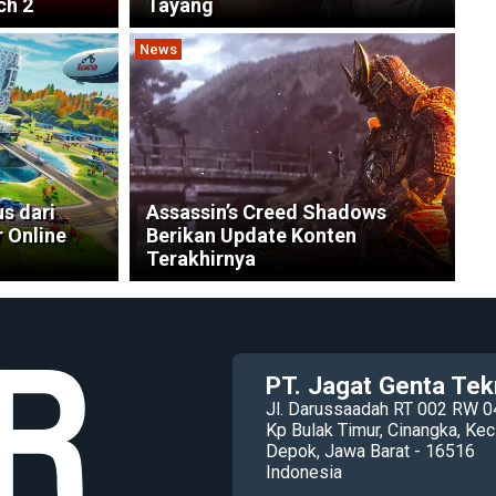
ch 2
Tayang
News
s dari
Assassin’s Creed Shadows
r Online
Berikan Update Konten
Terakhirnya
PT. Jagat Genta Tek
Jl. Darussaadah RT 002 RW 0
Kp Bulak Timur, Cinangka, K
Depok, Jawa Barat - 16516
Indonesia