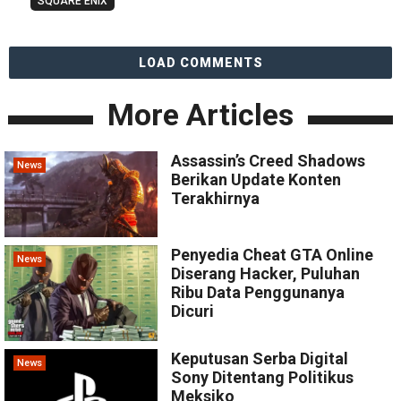
SQUARE ENIX
LOAD COMMENTS
More Articles
Assassin’s Creed Shadows
News
Berikan Update Konten
Terakhirnya
Penyedia Cheat GTA Online
News
Diserang Hacker, Puluhan
Ribu Data Penggunanya
Dicuri
Keputusan Serba Digital
News
Sony Ditentang Politikus
Meksiko