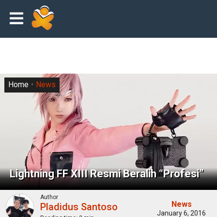
Home
News
Lightning FF XIII Resmi Beralih “Profesi”
Author
News
Pladidus Santoso
January 6, 2016