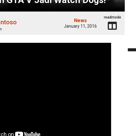
readmode
News
antoso
January 11, 2016
n