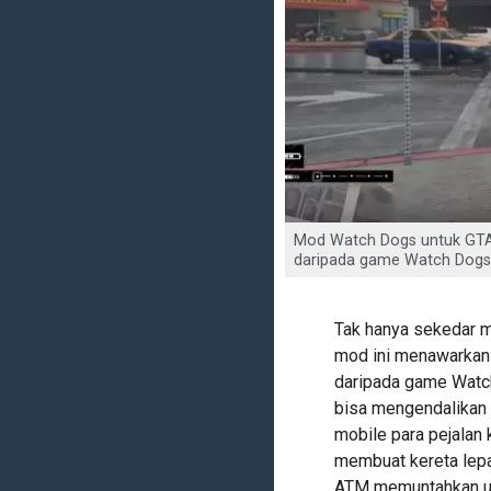
Mod Watch Dogs untuk GTA
daripada game Watch Dogs i
Tak hanya sekedar m
mod ini menawarkan 
daripada game Watch
bisa mengendalikan
mobile para pejalan 
membuat kereta lepa
ATM memuntahkan ua