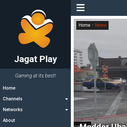
Home
News
Jagat Play
Gaming at its best!
Home
Channels
Networks
About
Modder Ubah