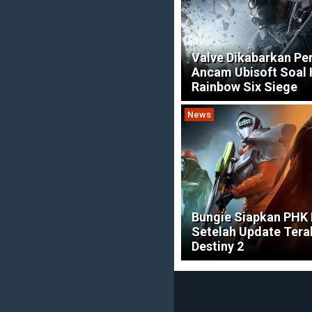
Valve Dikabarkan Pe
Ancam Ubisoft Soal
Rainbow Six Siege
News
Bungie Siapkan PHK
Setelah Update Tera
Destiny 2