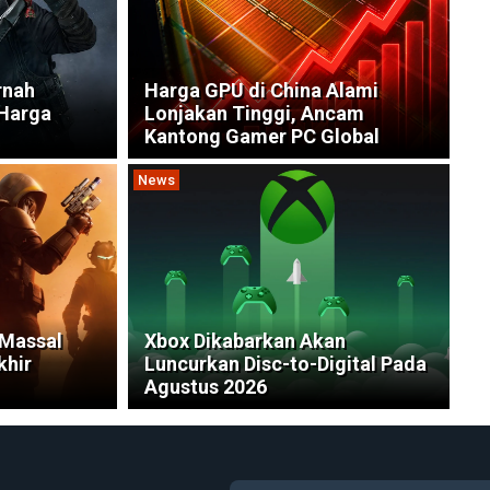
rnah
Harga GPU di China Alami
 Harga
Lonjakan Tinggi, Ancam
Kantong Gamer PC Global
News
 Massal
Xbox Dikabarkan Akan
khir
Luncurkan Disc-to-Digital Pada
Agustus 2026