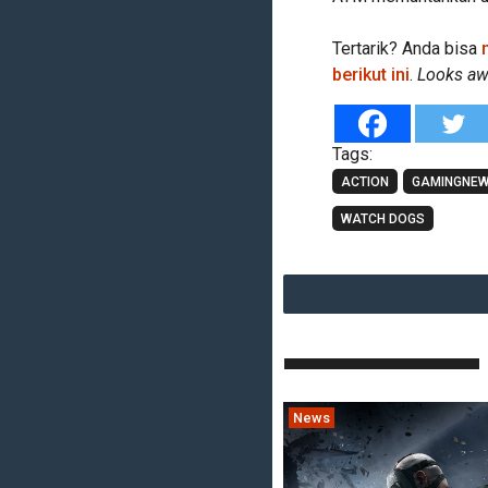
Tertarik? Anda bisa
berikut ini
.
Looks a
Tags:
ACTION
GAMINGNE
WATCH DOGS
News