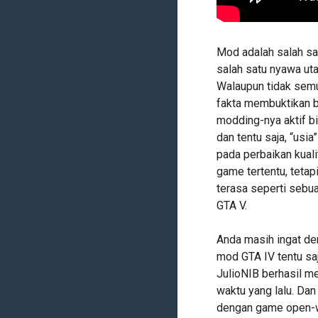
Mod adalah salah sa
salah satu nyawa ut
Walaupun tidak se
fakta membuktikan
modding-nya aktif b
dan tentu saja, “usi
pada perbaikan kuali
game tertentu, teta
terasa seperti sebua
GTA V.
Anda masih ingat d
mod GTA IV tentu saj
JulioNIB berhasil 
waktu yang lalu. Dan
dengan game open-w