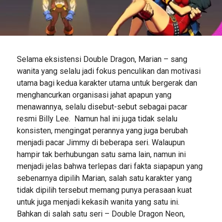
Selama eksistensi Double Dragon, Marian – sang
wanita yang selalu jadi fokus penculikan dan motivasi
utama bagi kedua karakter utama untuk bergerak dan
menghancurkan organisasi jahat apapun yang
menawannya, selalu disebut-sebut sebagai pacar
resmi Billy Lee. Namun hal ini juga tidak selalu
konsisten, mengingat perannya yang juga berubah
menjadi pacar Jimmy di beberapa seri. Walaupun
hampir tak berhubungan satu sama lain, namun ini
menjadi jelas bahwa terlepas dari fakta siapapun yang
sebenarnya dipilih Marian, salah satu karakter yang
tidak dipilih tersebut memang punya perasaan kuat
untuk juga menjadi kekasih wanita yang satu ini.
Bahkan di salah satu seri – Double Dragon Neon,