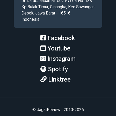
Jl. Darussaadah RT 002 RW 04 No. 188
Kp Bulak Timur, Cinangka, Kec Sawangan
Depok, Jawa Barat - 16516
Indonesia
Facebook
Youtube
Instagram
Spotify
Linktree
© JagatReview | 2010-2026