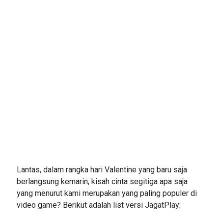
Lantas, dalam rangka hari Valentine yang baru saja
berlangsung kemarin, kisah cinta segitiga apa saja
yang menurut kami merupakan yang paling populer di
video game? Berikut adalah list versi JagatPlay: