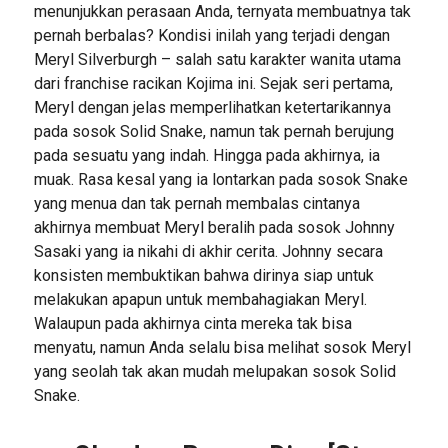
menunjukkan perasaan Anda, ternyata membuatnya tak
pernah berbalas? Kondisi inilah yang terjadi dengan
Meryl Silverburgh – salah satu karakter wanita utama
dari franchise racikan Kojima ini. Sejak seri pertama,
Meryl dengan jelas memperlihatkan ketertarikannya
pada sosok Solid Snake, namun tak pernah berujung
pada sesuatu yang indah. Hingga pada akhirnya, ia
muak. Rasa kesal yang ia lontarkan pada sosok Snake
yang menua dan tak pernah membalas cintanya
akhirnya membuat Meryl beralih pada sosok Johnny
Sasaki yang ia nikahi di akhir cerita. Johnny secara
konsisten membuktikan bahwa dirinya siap untuk
melakukan apapun untuk membahagiakan Meryl.
Walaupun pada akhirnya cinta mereka tak bisa
menyatu, namun Anda selalu bisa melihat sosok Meryl
yang seolah tak akan mudah melupakan sosok Solid
Snake.