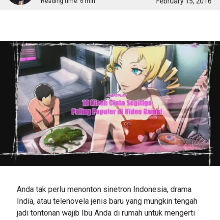
February 15, 2016
Reading time:
6 min
Anda tak perlu menonton sinetron Indonesia, drama
India, atau telenovela jenis baru yang mungkin tengah
jadi tontonan wajib Ibu Anda di rumah untuk mengerti