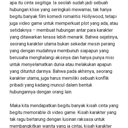
apa itu cinta segitiga. Ia seolah sudah jadi sebuah
hubungan klise yang seringkali mewarnai, tak hanya
begitu banyak film komedi romantis Hollywood, tetapi
juga video game untuk memperkuat plot yang ada, atau
setidaknya – membuat hubungan antar para karakter
yang ditawarkan terasa lebih menarik. Bahwa sejatinya,
seorang karakter utama bukan sekedar mesin perang
yang dengan mudahnya membunuh siapapun yang
berusaha menghalangi aksinya dan hanya punya misi
untuk menyelamatkan dunia atau melakukan apapun
yang dituntut darinya. Bahwa pada akhirnya, seorang
karakter utama, juga harus memiliki sebuah konflik
pribadi yang kadang muncul dalam bentuk
hubungannya dengan orang lain.
Maka kita mendapatkan begitu banyak kisah cinta yang
begitu memorable di video game. Kisah karakter yang
tak ragu bertarung dengan lusinan raksasa untuk
membangkitkan wanita yang ia cintai, kisah karakter