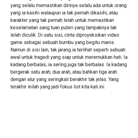
yang selalu memastikan dirinya selalu ada untuk orang
yang ia kasihi walaupun ia tak pernah dikasihi, atau
karakter yang tak pernah lelah untuk memastikan
keselamatan sang tuan puteri yang tampaknya tak
lelah diculik. Di satu sisi, cinta diproyeksikan video
game sebagai sebuah bumbu yang begitu manis.
Namun di sisi lain, tak jarang ia terlihat seperti sebuah
awal untuk tragedi yang siap untuk meremukkan hati. Ia
kadang berbalas, ia sering juga tak berbalas. Ia kadang
bergerak satu arah, dua arah, atau bahkan tiga arah
dengan alur yang seringkali berakhir tak jelas. Yang
terakhir inilah yang jadi fokus list kita kali ini.