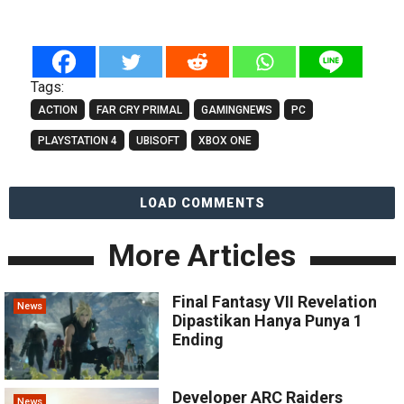
Tags:
ACTION
FAR CRY PRIMAL
GAMINGNEWS
PC
PLAYSTATION 4
UBISOFT
XBOX ONE
LOAD COMMENTS
More Articles
Final Fantasy VII Revelation
News
Dipastikan Hanya Punya 1
Ending
Developer ARC Raiders
News