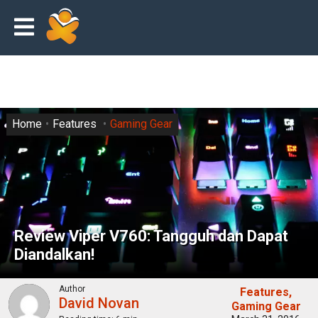
Home
Features
Gaming Gear
Review Viper V760: Tangguh dan Dapat
Diandalkan!
Author
Features
David Novan
Gaming Gear