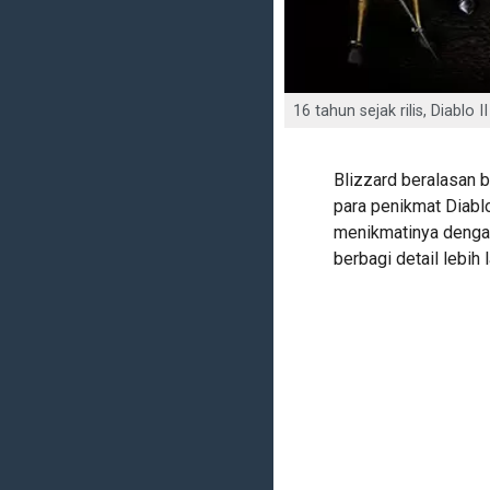
16 tahun sejak rilis, Diablo
Blizzard beralasan 
para penikmat Diablo
menikmatinya denga
berbagi detail lebih 