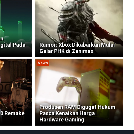
an
gital Pada
Rumor: Xbox Dikabarkan Mulai
Gelar PHK di Zenimax
News
Produsen RAM Digugat Hukum
l 0 Remake
Pasca Kenaikan Harga
Hardware Gaming