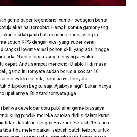
buah game super legendaris, hampir sebagian besar
 setuju akan hal tersebut. Hampir semua gamer yang
 akan mudah jatuh hati dengan pesona yang ia
me action RPG dengan aksi yang super keren,
dirangkai lewat variasi pohon skill yang ada, hingga
enggoda. Namun siapa yang menyangka waktu
itu cepat. Anda sempat mencicipi Diablo II di masa
idak, game ini ternyata sudah berusia sekitar 16
kurun waktu itu pula, pesonanya ternyata
uk dilupakan begitu saja. Ajaibnya lagi? Bukan hanya
elupakannya, Blizzard ternyata juga.
si bahwa developer atau publisher game biasanya
endukung produk mereka setelah dirilis dalam kurun
n tidak demikian dengan Blizzard. Setelah 16 tahun
a tiba-tiba melemparkan sebuah patch terbaru untuk