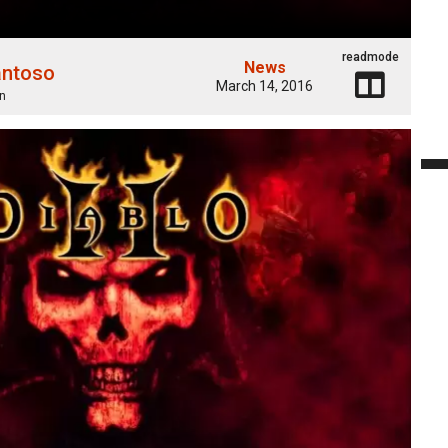
readmode
News
antoso
March 14, 2016
n