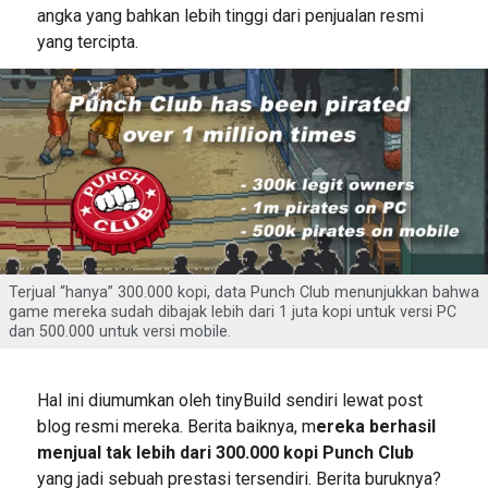
angka yang bahkan lebih tinggi dari penjualan resmi
yang tercipta.
Terjual “hanya” 300.000 kopi, data Punch Club menunjukkan bahwa
game mereka sudah dibajak lebih dari 1 juta kopi untuk versi PC
dan 500.000 untuk versi mobile.
Hal ini diumumkan oleh tinyBuild sendiri lewat post
blog resmi mereka. Berita baiknya, m
ereka berhasil
menjual tak lebih dari 300.000 kopi Punch Club
yang jadi sebuah prestasi tersendiri. Berita buruknya?