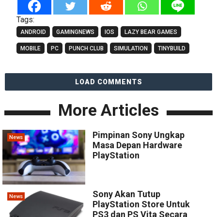
Tags:
ANDROID
GAMINGNEWS
IOS
LAZY BEAR GAMES
MOBILE
PC
PUNCH CLUB
SIMULATION
TINYBUILD
LOAD COMMENTS
More Articles
Pimpinan Sony Ungkap
News
Masa Depan Hardware
PlayStation
Sony Akan Tutup
News
PlayStation Store Untuk
PS3 dan PS Vita Secara