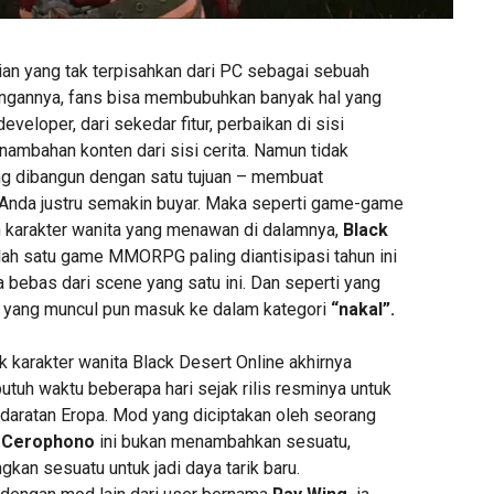
an yang tak terpisahkan dari PC sebagai sebuah
ngannya, fans bisa membubuhkan banyak hal yang
eveloper, dari sekedar fitur, perbaikan di sisi
nambahan konten dari sisi cerita. Namun tidak
ng dibangun dengan satu tujuan – membuat
Anda justru semakin buyar. Maka seperti game-game
 karakter wanita yang menawan di dalamnya,
Black
ah satu game MMORPG paling diantisipasi tahun ini
sa bebas dari scene yang satu ini. Dan seperti yang
d yang muncul pun masuk ke dalam kategori
“nakal”.
k karakter wanita Black Desert Online akhirnya
tuh waktu beberapa hari sejak rilis resminya untuk
 daratan Eropa. Mod yang diciptakan oleh seorang
a
Cerophono
ini bukan menambahkan sesuatu,
kan sesuatu untuk jadi daya tarik baru.