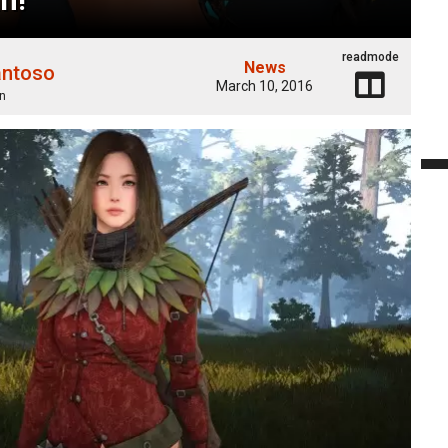
readmode
News
antoso
March 10, 2016
n