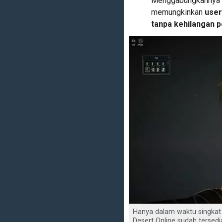
Menggabungkannya d
memungkinkan
user
tanpa kehilangan p
Hanya dalam waktu singkat s
Desert Online sudah tersedi