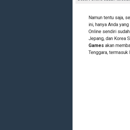
Namun tentu saja, s
ini, hanya Anda yang
Online sendiri sudah 
Jepang, dan Korea S
Games
akan membaw
Tenggara, termasuk 