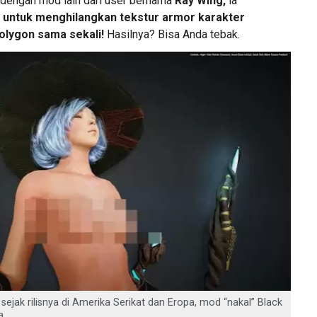
engan mod lain dari user bernama
Ray Wing,
ia
 untuk menghilangkan tekstur armor karakter
olygon sama sekali!
Hasilnya? Bisa Anda tebak.
ejak rilisnya di Amerika Serikat dan Eropa, mod “nakal” Black
a.