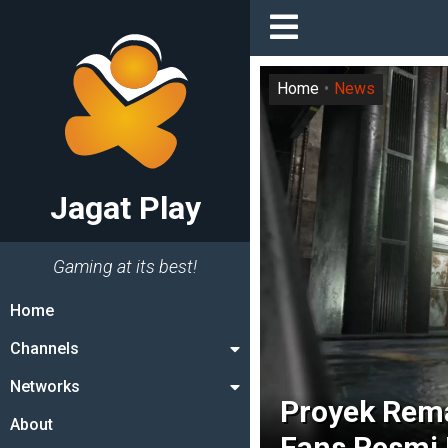
Home
News
Jagat Play
Gaming at its best!
Home
Channels
Networks
Proyek Rema
About
Fans Resmi 