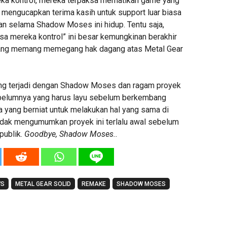
eka kontrol, mereka terpaksa mematikan game yang
a mengucapkan terima kasih untuk support luar biasa
n selama Shadow Moses ini hidup. Tentu saja,
isa mereka kontrol” ini besar kemungkinan berakhir
ang memang memegang hak dagang atas Metal Gear
ng terjadi dengan Shadow Moses dan ragam proyek
ebelumnya yang harus layu sebelum berkembang
yang berniat untuk melakukan hal yang sama di
idak mengumumkan proyek ini terlalu awal sebelum
 publik.
Goodbye, Shadow Moses..
WS
METAL GEAR SOLID
REMAKE
SHADOW MOSES