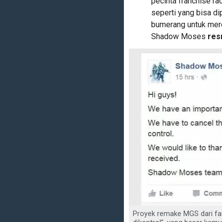
pecinta franchise ra
seperti yang bisa di
bumerang untuk mere
Shadow Moses
resm
Proyek remake MGS dari fa