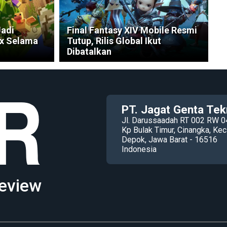
Jadi
Final Fantasy XIV Mobile Resmi
ox Selama
Tutup, Rilis Global Ikut
Dibatalkan
PT. Jagat Genta Tek
Jl. Darussaadah RT 002 RW 0
Kp Bulak Timur, Cinangka, K
Depok, Jawa Barat - 16516
Indonesia
eview