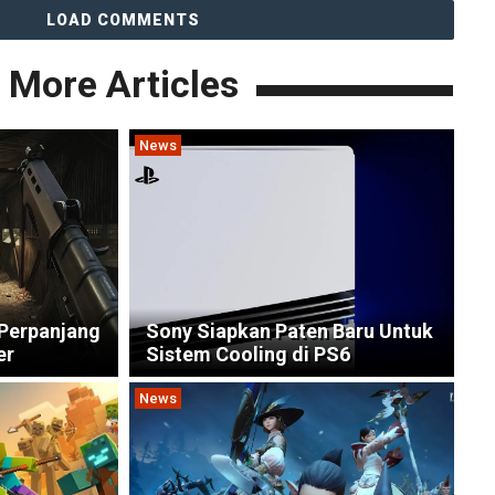
LOAD COMMENTS
More Articles
News
Perpanjang
Sony Siapkan Paten Baru Untuk
er
Sistem Cooling di PS6
News