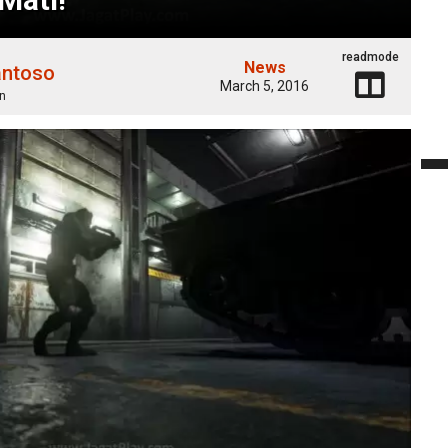
readmode
News
antoso
March 5, 2016
n