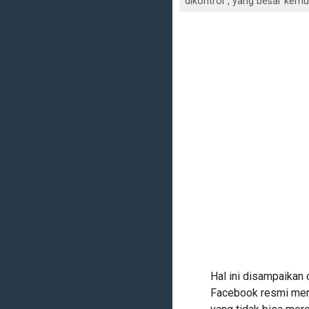
dikontrol”, yang besar kem
Hal ini disampaikan
Facebook resmi mere