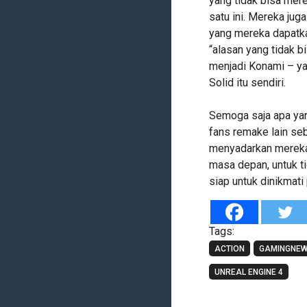
yang tidak bisa mer
satu ini. Mereka jug
yang mereka dapatka
“alasan yang tidak b
menjadi Konami – y
Solid itu sendiri.
Semoga saja apa ya
fans remake lain s
menyadarkan mereka 
masa depan, untuk t
siap untuk dinikmati
Tags:
ACTION
GAMINGNE
UNREAL ENGINE 4