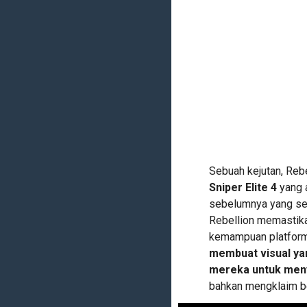
Sebuah kejutan, Reb
Sniper Elite 4
yang a
sebelumnya yang sem
Rebellion memastika
kemampuan platform 
membuat visual yan
mereka untuk meny
bahkan mengklaim ber