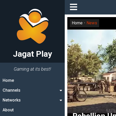
Home
News
Jagat Play
Gaming at its best!
Home
Channels
Networks
About
Rebellion U