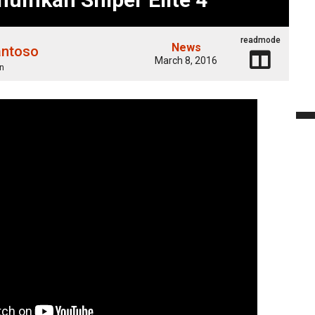
readmode
News
antoso
March 8, 2016
n