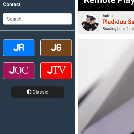
Contact
Author
Pladidus S
Reading time:
2 mi
Classic