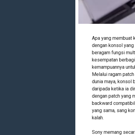
Apa yang membuat k
dengan konsol yang k
beragam fungsi mult
kesempatan berbagi m
kemampuannya untuk 
Melalui ragam patch
dunia maya, konsol 
daripada ketika ia di
dengan patch yang 
backward compatibi
yang sama, sang ko
kalah.
Sony memang secara