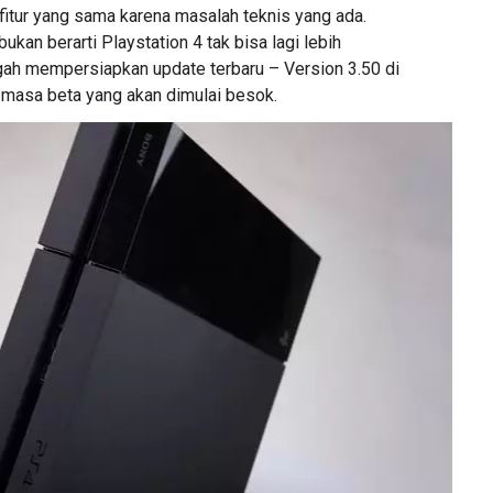
fitur yang sama karena masalah teknis yang ada.
ukan berarti Playstation 4 tak bisa lagi lebih
ah mempersiapkan update terbaru – Version 3.50 di
masa beta yang akan dimulai besok.