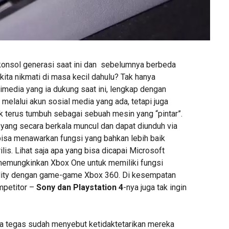
onsol generasi saat ini dan sebelumnya berbeda
ita nikmati di masa kecil dahulu? Tak hanya
imedia yang ia dukung saat ini, lengkap dengan
elalui akun sosial media yang ada, tetapi juga
terus tumbuh sebagai sebuah mesin yang “pintar”.
 yang secara berkala muncul dan dapat diunduh via
bisa menawarkan fungsi yang bahkan lebih baik
rilis. Lihat saja apa yang bisa dicapai Microsoft
memungkinkan Xbox One untuk memiliki fungsi
lity dengan game-game Xbox 360. Di kesempatan
mpetitor –
Sony dan Playstation 4
-nya juga tak ingin
 tegas sudah menyebut ketidaktetarikan mereka