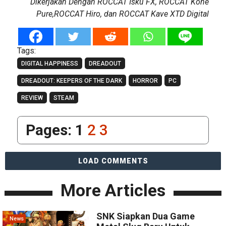
Dikerjakan Dengan ROCCAT Isku FX, ROCCAT Kone
Pure,ROCCAT Hiro, dan ROCCAT Kave XTD Digital
Tags:
DIGITAL HAPPINESS
DREADOUT
DREADOUT: KEEPERS OF THE DARK
HORROR
PC
REVIEW
STEAM
Pages:
1
2
3
LOAD COMMENTS
More Articles
SNK Siapkan Dua Game
News