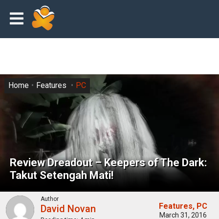
Home
Features
PC
Review Dreadout – Keepers of The Dark:
Takut Setengah Mati!
Author
Features
PC
David Novan
March 31, 2016