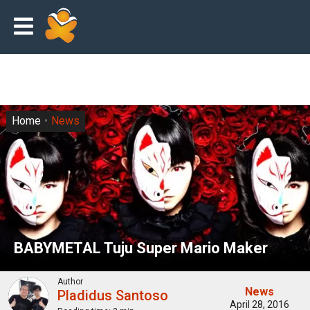
Home
News
BABYMETAL Tuju Super Mario Maker
Author
News
Pladidus Santoso
April 28, 2016