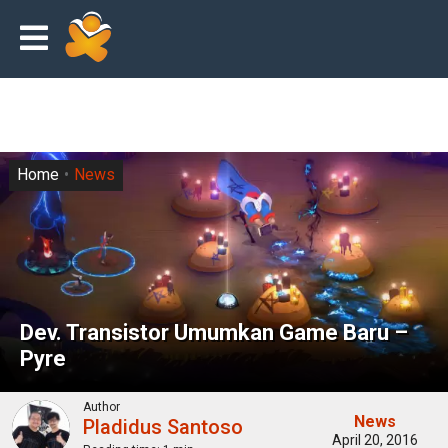
Home
News
Dev. Transistor Umumkan Game Baru –
Pyre
Author
News
Pladidus Santoso
April 20, 2016