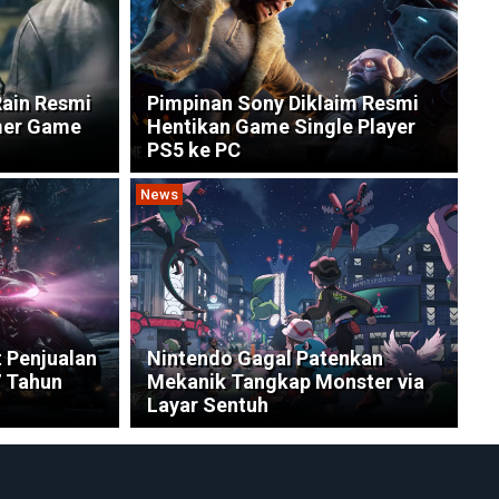
Rain Resmi
Pimpinan Sony Diklaim Resmi
mer Game
Hentikan Game Single Player
PS5 ke PC
News
t Penjualan
Nintendo Gagal Patenkan
7 Tahun
Mekanik Tangkap Monster via
Layar Sentuh