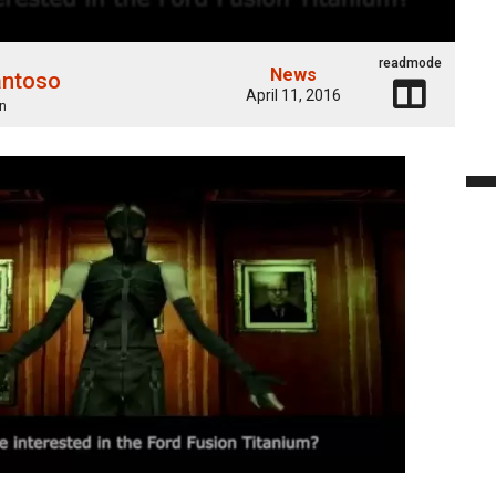
readmode
News
antoso
April 11, 2016
n