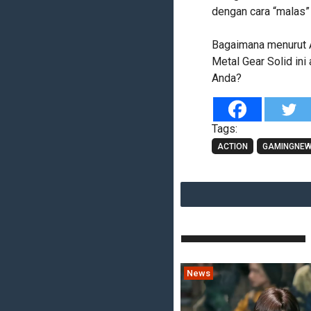
dengan cara “malas” 
Bagaimana menurut A
Metal Gear Solid ini
Anda?
Tags:
ACTION
GAMINGNE
News