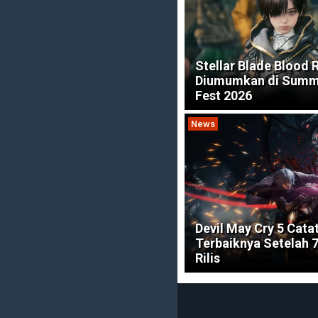
Stellar Blade Blood 
Diumumkan di Sum
Fest 2026
News
Devil May Cry 5 Cata
Terbaiknya Setelah 
Rilis