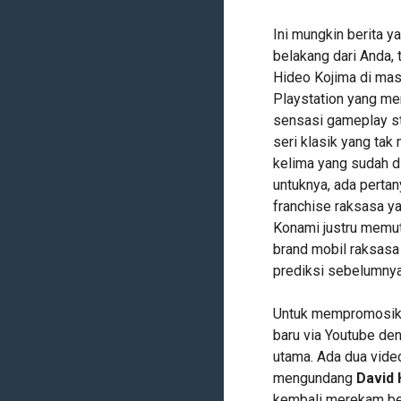
Ini mungkin berita 
belakang dari Anda, 
Hideo Kojima di mas
Playstation yang me
sensasi gameplay st
seri klasik yang tak
kelima yang sudah di
untuknya, ada perta
franchise raksasa ya
Konami justru memut
brand mobil raksasa
prediksi sebelumnya
Untuk mempromosika
baru via Youtube de
utama. Ada dua vide
mengundang
David 
kembali merekam be