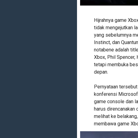
Hijrahnya game Xbox
tidak mengejutkan la
yang sebelumnya menj
Instinct, dan Quant
notabene adalah titl
Xbox, Phil Spencer, 
tetapi membuka besa
depan.
Pernyataan tersebut
konferensi Microsoft
game console dan la
harus direncanakan d
melihat ke belakang,
membawa game Xbo