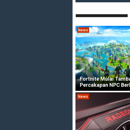
News
Fortnite Mulai Tamb
Percakapan NPC Berb
News