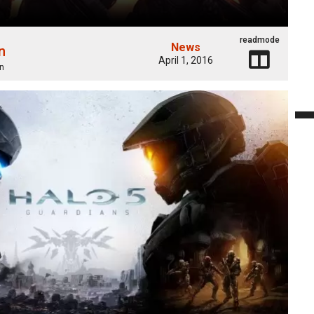
readmode
News
n
April 1, 2016
n