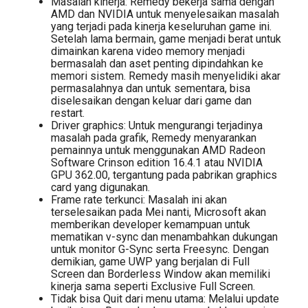
Masalah kinerja: Remedy bekerja sama dengan
AMD dan NVIDIA untuk menyelesaikan masalah
yang terjadi pada kinerja keseluruhan game ini.
Setelah lama bermain, game menjadi berat untuk
dimainkan karena video memory menjadi
bermasalah dan aset penting dipindahkan ke
memori sistem. Remedy masih menyelidiki akar
permasalahnya dan untuk sementara, bisa
diselesaikan dengan keluar dari game dan
restart.
Driver graphics: Untuk mengurangi terjadinya
masalah pada grafik, Remedy menyarankan
pemainnya untuk menggunakan AMD Radeon
Software Crinson edition 16.4.1 atau NVIDIA
GPU 362.00, tergantung pada pabrikan graphics
card yang digunakan.
Frame rate terkunci: Masalah ini akan
terselesaikan pada Mei nanti, Microsoft akan
memberikan developer kemampuan untuk
mematikan v-sync dan menambahkan dukungan
untuk monitor G-Sync serta Freesync. Dengan
demikian, game UWP yang berjalan di Full
Screen dan Borderless Window akan memiliki
kinerja sama seperti Exclusive Full Screen.
Tidak bisa Quit dari menu utama: Melalui update