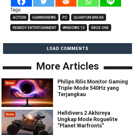
Tags:
ACTION
GAMINGNEWS
PC
QUANTUM BREAK
REMEDY ENTERTAINMENT
WINDOWS 10
XBOX ONE
LOAD COMMENTS
More Articles
Philips Rilis Monitor Gaming
News
Triple-Mode 540Hz yang
Terjangkau
Helldivers 2 Akhirnya
News
Ungkap Mode Roguelite
“Planet Warfronts”