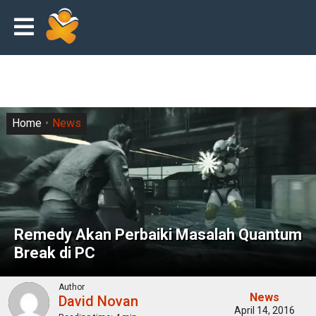
Home
News
Remedy Akan Perbaiki Masalah Quantum
Break di PC
Author
News
David Novan
April 14, 2016