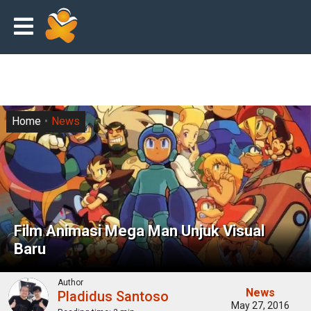
Home
News
Film Animasi Mega Man Unjuk Visual
Baru
Author
News
Pladidus Santoso
May 27, 2016