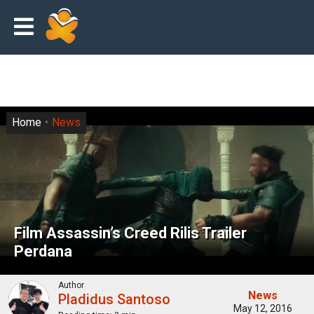
Home
News
Film Assassin’s Creed Rilis Trailer
Perdana
Author
News
Pladidus Santoso
May 12, 2016